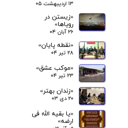
۱۳ اردیبهشت ۰۵
«زیستن در
رویاها»
۲۶ آبان ۰۴
«نقطه پایان»
۲۸ تیر ۰۴
«موکب عشق»
۲۳ تیر ۰۴
«زندان بهتر»
۲۰ دی ۰۳
«یا بقیه الله فی
ارضه»