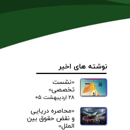
نوشته های اخیر
«نشست
تخصصی»
۲۸ اردیبهشت ۰۵
«محاصره دریایی
و نقض حقوق بین
الملل»