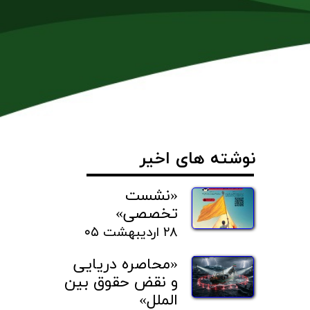
نوشته های اخیر
«نشست
تخصصی»
۲۸ اردیبهشت ۰۵
«محاصره دریایی
و نقض حقوق بین
الملل»