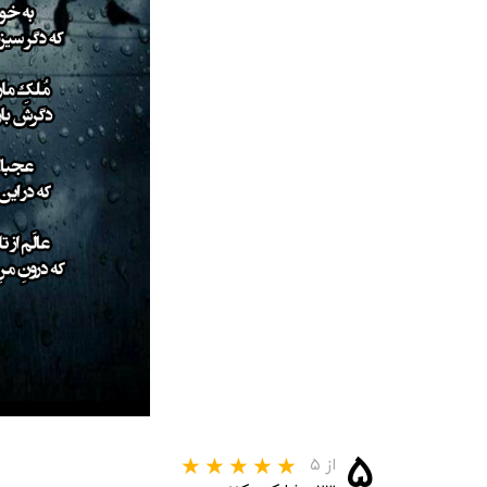
۵
از ۵