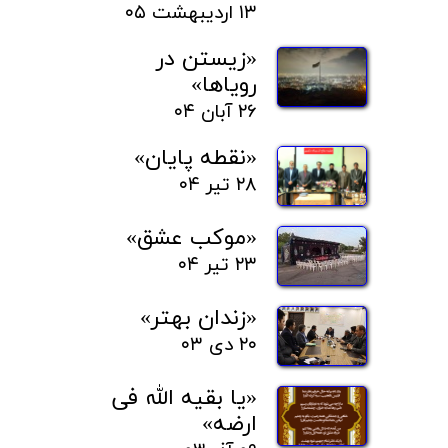
۱۳ اردیبهشت ۰۵
«زیستن در
رویاها»
۲۶ آبان ۰۴
«نقطه پایان»
۲۸ تیر ۰۴
«موکب عشق»
۲۳ تیر ۰۴
«زندان بهتر»
۲۰ دی ۰۳
«یا بقیه الله فی
ارضه»