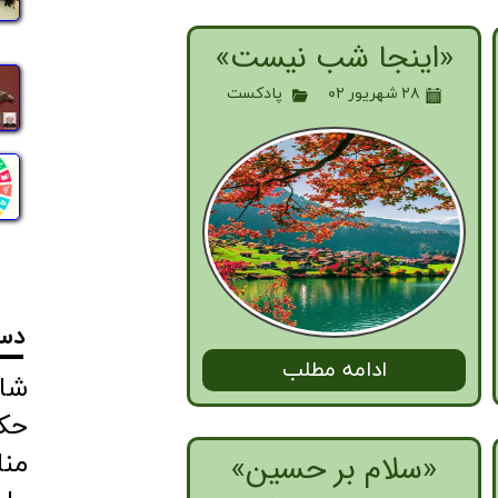
«اینجا شب نیست»
۲۸ شهریور ۰۲
پادکست
دست
ادامه مطلب
شاع
حکی
من
«سلام بر حسین»