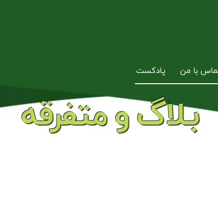
ماس با من
پادکست
بـلاگ و متفرقه