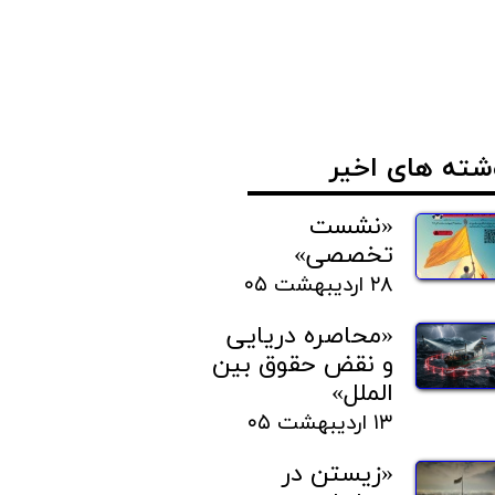
شته های اخیر
«نشست
تخصصی»
۲۸ اردیبهشت ۰۵
«محاصره دریایی
و نقض حقوق بین
الملل»
۱۳ اردیبهشت ۰۵
«زیستن در