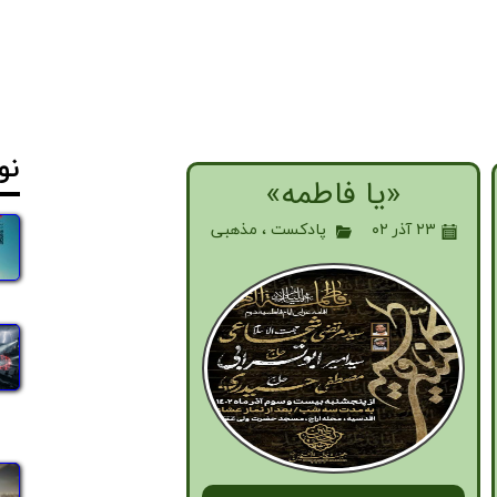
نو
«یا فاطمه»
۲۳ آذر ۰۲
پادکست
،
مذهبی