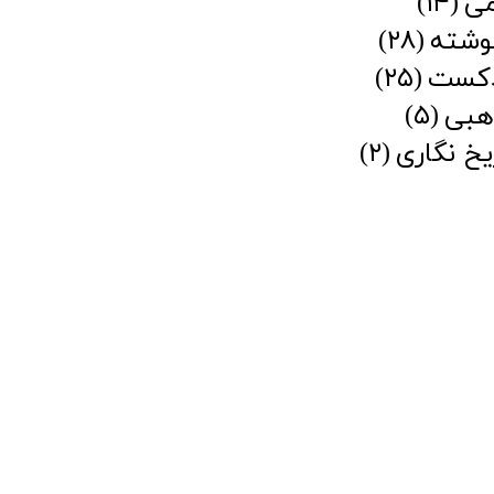
می
(۱۴)
وشته
(۲۸)
دکست
(۲۵)
هبی
(۵)
یخ نگاری
(۲)