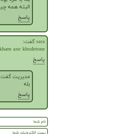
البته همه چیز
پاسخ
sara گفت:
kham axe khodetone?!!
پاسخ
مدیریت گفت:
بله
پاسخ