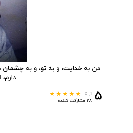
من به
خدایت
، و به
تو،
و به
چشمان 
دارم، 
۵
از ۵
۲۸ مشارکت کننده