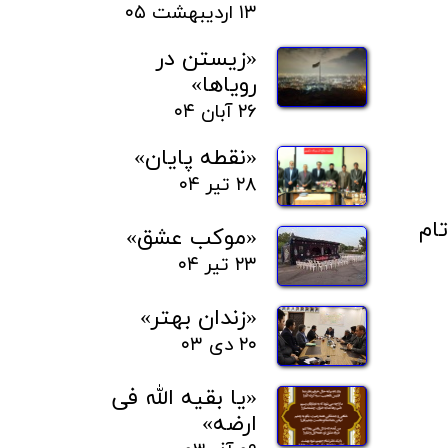
۱۳ اردیبهشت ۰۵
«زیستن در
رویاها»
۲۶ آبان ۰۴
«نقطه پایان»
۲۸ تیر ۰۴
ام
«موکب عشق»
۲۳ تیر ۰۴
«زندان بهتر»
۲۰ دی ۰۳
«یا بقیه الله فی
ارضه»