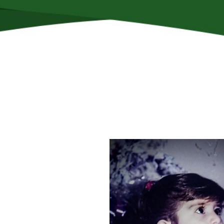
ماس با من
پادکست