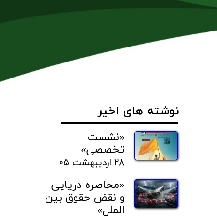
نوشته های اخیر
«نشست
تخصصی»
۲۸ اردیبهشت ۰۵
«محاصره دریایی
و نقض حقوق بین
الملل»