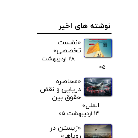
نوشته های اخیر
«نشست
تخصصی»
۲۸ اردیبهشت
۰۵
«محاصره
دریایی و نقض
حقوق بین
الملل»
۱۳ اردیبهشت ۰۵
«زیستن در
رویاها»