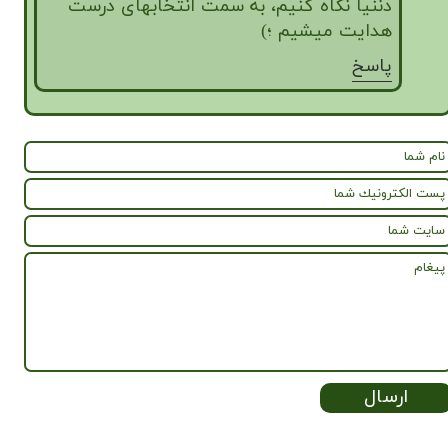
دننیا نگاه کنیم، به سمت انتخابهای درست
هدایت میشیم ؛)
پاسخ
ارسال