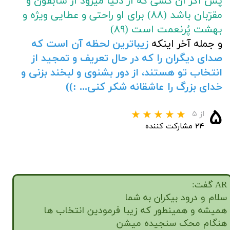
پس اگر آن کسی که از دنیا میرود از سابقون و
مقرّبان باشد‌
(٨٨)
برای او راحتی و عطایی ویژه و
بهشت پُرنعمت است
(٨٩)
و جمله آخر اینکه
زیباترین لحظه آن است که
صدای دیگران را که در حال تعریف و تمجید از
انتخاب تو هستند، از دور بشنوی و لبخند بزنی و
خدای بزرگ را عاشقانه شکر کنی... :))
۵
از ۵
۲۴ مشارکت کننده
AR گفت:
سلام و درود بیکران به شما
همیشه و همینطور که زیبا فرمودین انتخاب ها
هنگام محک سنجیده میشن