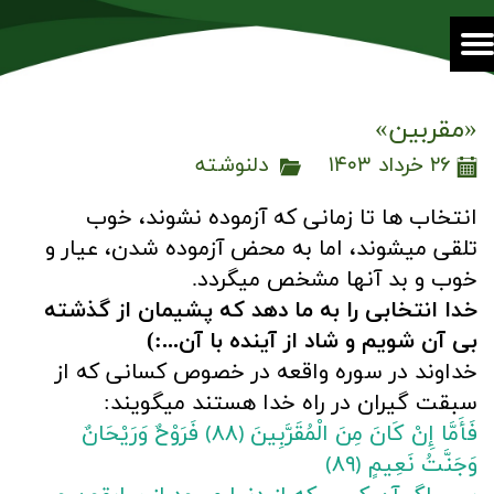
«مقربین»
۲۶ خرداد ۱۴۰۳
دلنوشته
انتخاب ها تا زمانی که آزموده نشوند، خوب
تلقی میشوند، اما به محض آزموده شدن، عیار و
خوب و بد آنها مشخص میگردد.
خدا انتخابی را به ما دهد که پشیمان از گذشته
بی آن شویم و شاد از آینده با آن...:)
خداوند در سوره واقعه در خصوص کسانی که از
سبقت گیران در راه خدا هستند میگویند:
فَأَمَّا إِنْ كَانَ مِنَ الْمُقَرَّبِينَ
﴿٨٨﴾
فَرَوْحٌ وَرَيْحَانٌ
وَجَنَّتُ نَعِيمٍ
﴿٨٩﴾