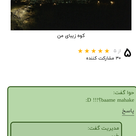
کوه زیبای من
۵
از ۵
۳۰ مشارکت کننده
حوا گفت:
baame mahake؟!!! D:
پاسخ
مدیریت گفت:
★
★
خیر