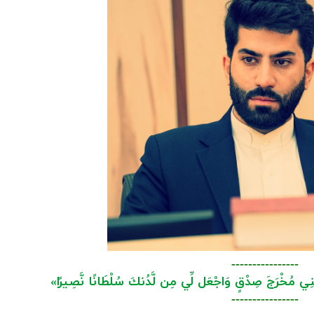
----------------
ْنِي مُخْرَجَ صِدْقٍ وَاجْعَل لِّي مِن لَّدُنكَ سُلْطَانًا نَّصِيرًا»
----------------