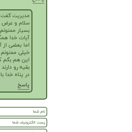
مدیریت گفت:
سلام و عرض ا
بسیار ممنونم
آیات خدا همگ
اما بعضی از 
خیلی ممنونم 
این هم بگم ک
بقیه رو دارند :
در پناه خدا ب
پاسخ