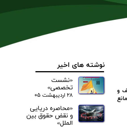
نوشته های اخیر
«نشست
تخصصی»
ف و
۲۸ اردیبهشت ۰۵
انع
«محاصره دریایی
و نقض حقوق بین
الملل»