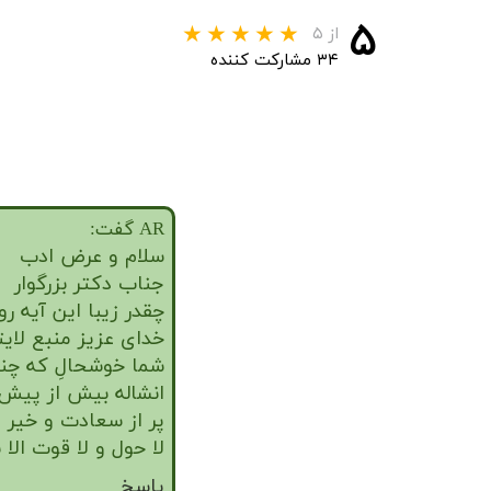
۵
از ۵
۳۴ مشارکت کننده
AR گفت:
سلام و عرض ادب
جناب دکتر بزرگوار
چقدر زیبا این آیه 
خدای عزیز منبع لایت
شما خوشحالِ که چن
انشاله بیش از پیش و
پر از سعادت و خیر 
لا حول و لا قوت الا ب
پاسخ