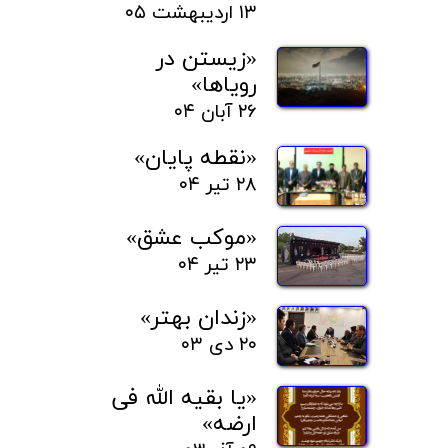
۱۳ اردیبهشت ۰۵
«زیستن در
رویاها»
۲۶ آبان ۰۴
«نقطه پایان»
۲۸ تیر ۰۴
«موکب عشق»
۲۳ تیر ۰۴
«زندان بهتر»
۲۰ دی ۰۳
«یا بقیه الله فی
ارضه»