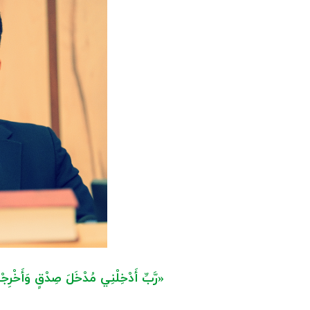
«رَّبِّ أَدْخِلْنِي مُدْخَلَ صِدْقٍ وَأَخْرِج