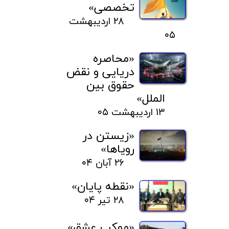
تخصصی»
۲۸ اردیبهشت
۰۵
«محاصره
دریایی و نقض
حقوق بین
الملل»
۱۳ اردیبهشت ۰۵
«زیستن در
رویاها»
۲۶ آبان ۰۴
«نقطه پایان»
۲۸ تیر ۰۴
«موکب عشق»