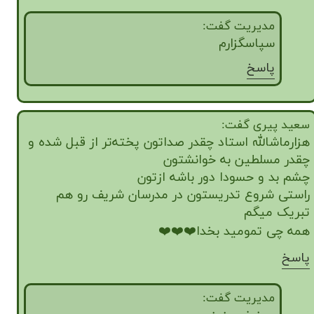
مدیریت گفت:
سپاسگزارم
پاسخ
سعید پیری گفت:
هزارماشالله استاد چقدر صداتون پخته‌تر از قبل شده و
چقدر مسلطین به خوانشتون
چشم بد و حسودا دور باشه ازتون
راستی شروع تدریستون در مدرسان شریف رو هم
تبریک میگم
همه چی تمومید بخدا❤️❤️❤️
پاسخ
مدیریت گفت: