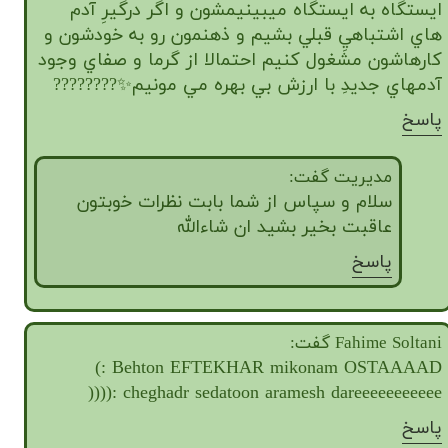
ايستگاه به ايستگاه ميبينيمشون و اگر درگيرِ آدم
هاي اشتباهيِ قبلي بشيم و ذهنمون رو به خودشون و
كارهاشون مشغول كنيم احتمالا از گرما و صفاي وجود
آدمهاي جديدِ با ارزش بي بهره مي مونيم✨????️????
پاسخ
مدیریت گفت:
سلام و سپاس از شما بابت نظرات خوبتون
عاقبت بخیر بشید ان شاءالله
پاسخ
Fahime Soltani گفت:
Behton EFTEKHAR mikonam OSTAAAAD :)
cheghadr sedatoon aramesh dareeeeeeeeeee :((((
پاسخ