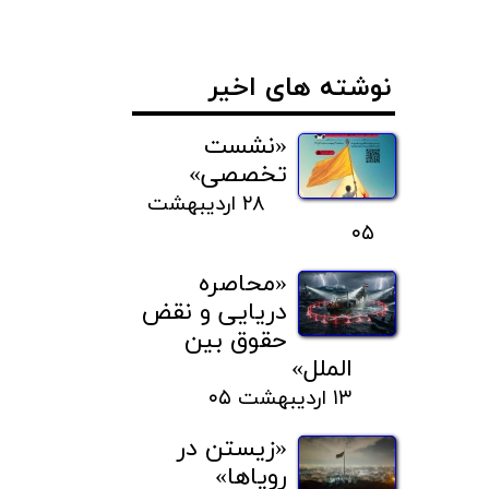
نوشته های اخیر
«نشست
تخصصی»
۲۸ اردیبهشت
۰۵
«محاصره
دریایی و نقض
حقوق بین
الملل»
۱۳ اردیبهشت ۰۵
«زیستن در
رویاها»