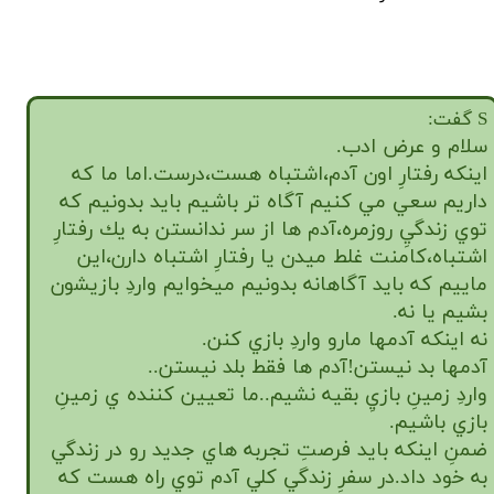
S گفت:
سلام و عرض ادب.
★
★
اينكه رفتارِ اون آدم،اشتباه هست،درست.اما ما كه
داريم سعي مي كنيم آگاه تر باشيم بايد بدونيم كه
توي زندگيِ روزمره،آدم ها از سر ندانستن به يك رفتارِ
اشتباه،كامنت غلط ميدن يا رفتارِ اشتباه دارن،اين
ماييم كه بايد آگاهانه بدونيم ميخوايم واردِ بازيشون
بشيم يا نه.
نه اينكه آدمها مارو واردِ بازي كنن.
آدمها بد نيستن!آدم ها فقط بلد نيستن..
واردِ زمينِ بازيِ بقيه نشيم..ما تعيين كننده ي زمينِ
بازي باشيم.
ضمنِ اينكه بايد فرصتِ تجربه هاي جديد رو در زندگي
به خود داد.در سفرِ زندگي كلي آدم توي راه هست كه